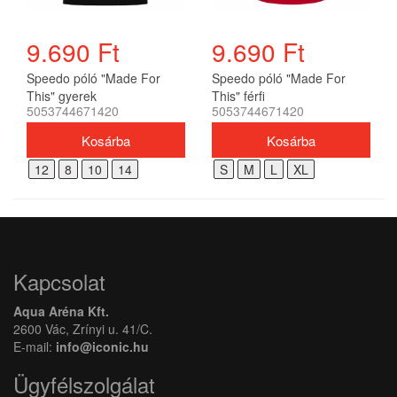
9.690 Ft
9.690 Ft
Speedo póló "Made For
Speedo póló "Made For
This" gyerek
This" férfi
5053744671420
5053744671420
12
8
10
14
S
M
L
XL
Kapcsolat
Aqua Aréna Kft.
2600 Vác, Zrínyi u. 41/C.
E-mail:
info@iconic.hu
Ügyfélszolgálat