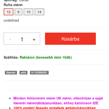
Ruha méret
12
8
10
14
undefined
Szállítás:
Raktáron (kevesebb mint 10db)
Speedo
póló
8-132980002
Minden feltüntetett méret UK méret, ellenőrizze a saját
méretét mérettáblázatunkban, ehhez kattintson IDE
100% eredeti Speedo termékek webáruházunkban