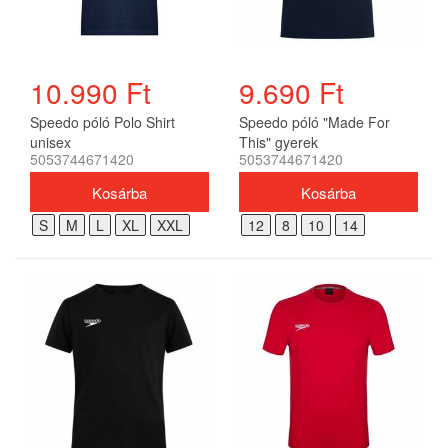
10.990 Ft
9.690 Ft
Speedo póló Polo Shirt
Speedo póló "Made For
unisex
This" gyerek
5053744671420
5053744671420
S
M
L
XL
XXL
12
8
10
14