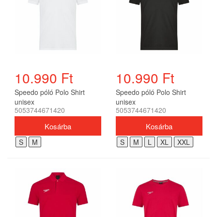
10.990 Ft
10.990 Ft
Speedo póló Polo Shirt
Speedo póló Polo Shirt
unisex
unisex
5053744671420
5053744671420
S
M
S
M
L
XL
XXL