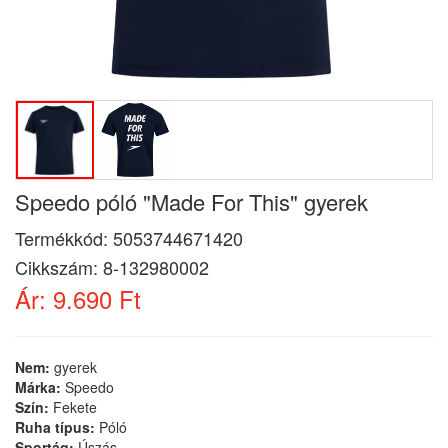
Speedo póló "Made For This" gyerek
Termékkód:
5053744671420
Cikkszám:
8-132980002
Ár:
9.690 Ft
Nem:
gyerek
Márka:
Speedo
Szín:
Fekete
Ruha típus:
Póló
Sportág:
Úszás