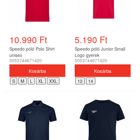
10.990 Ft
5.190 Ft
Speedo póló Polo Shirt
Speedo póló Junior Small
unisex
Logo gyerek
5053744671420
5053744671420
S
M
L
XL
XXL
12
14