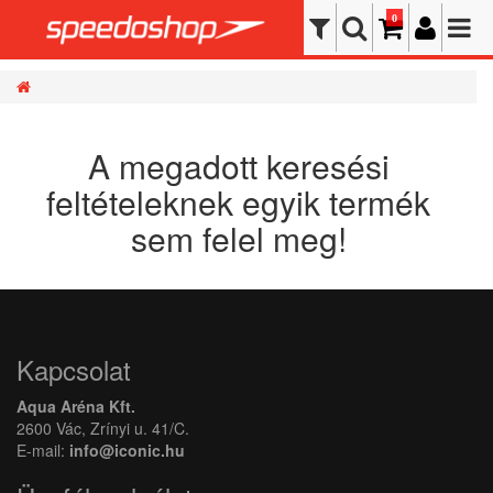
0
A megadott keresési
feltételeknek egyik termék
sem felel meg!
Kapcsolat
Aqua Aréna Kft.
2600 Vác, Zrínyi u. 41/C.
E-mail:
info@iconic.hu