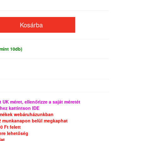
mint 10db)
 UK méret, ellenőrizze a saját méretét
hez kattintson IDE
ermékek webáruházunkban
2 munkanapon belül megkaphat
 Ft felett
ere lehetőség
lat