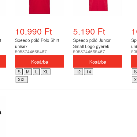
10.990 Ft
5.190 Ft
1
t
Speedo póló Polo Shirt
Speedo póló Junior
Sp
unisex
Small Logo gyerek
un
5053744665467
5053744665467
50
S
M
L
XL
12
14
S
XXL
X