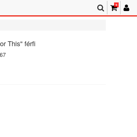
0
 This" férfi
67