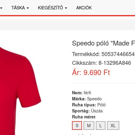
TÁSKA
KIEGÉSZÍTŐ
AKCIÓK
Speedo póló "Made For
Termékkód:
50537446654
Cikkszám:
8-13296A846
Ár:
9.690 Ft
Nem:
férfi
Márka:
Speedo
Ruha típus:
Póló
Sportág:
Úszás
Ruha méret
S
M
L
XL