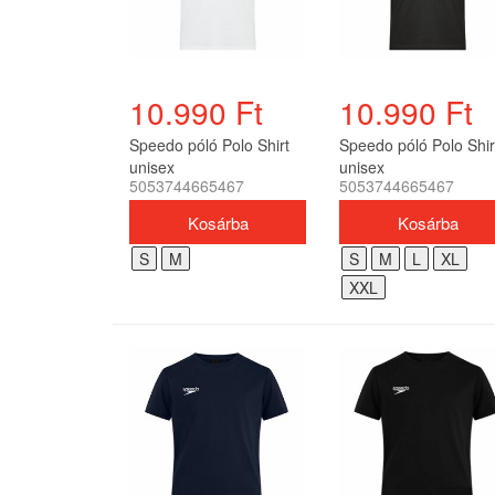
10.990 Ft
10.990 Ft
Speedo póló Polo Shirt
Speedo póló Polo Shir
unisex
unisex
5053744665467
5053744665467
S
M
S
M
L
XL
XXL