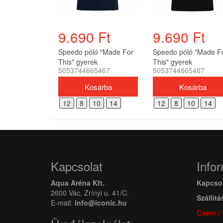
9.690 Ft
9.690 Ft
Speedo póló "Made For
Speedo póló "Made F
This" gyerek
This" gyerek
5053744665467
5053744665467
12
8
10
14
12
8
10
14
Kapcsolat
Info
Aqua Aréna Kft.
Kapcso
2600 Vác, Zrínyi u. 41/C.
Szállítá
E-mail:
info@iconic.hu
Csere /