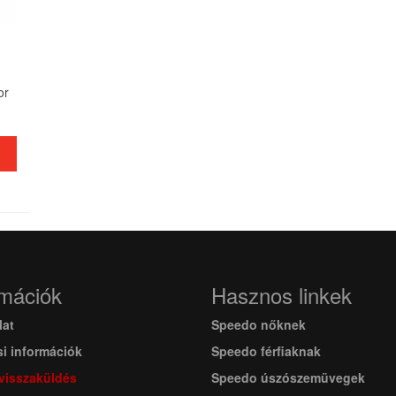
or
rmációk
Hasznos linkek
lat
Speedo nőknek
si információk
Speedo férfiaknak
 visszaküldés
Speedo úszószemüvegek