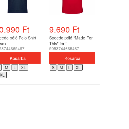
0.990 Ft
9.690 Ft
eedo póló Polo Shirt
Speedo póló "Made For
isex
This" férfi
53744665467
5053744665467
M
L
XL
S
M
L
XL
XL