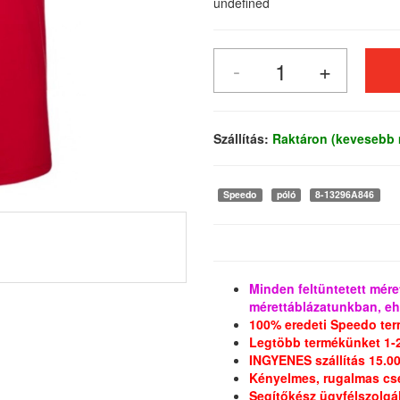
undefined
Szállítás:
Raktáron (kevesebb 
Speedo
póló
8-13296A846
Minden feltüntetett méret
mérettáblázatunkban, eh
100% eredeti Speedo t
Legtöbb termékünket 1-
INGYENES szállítás 15.000
Kényelmes, rugalmas cs
Segítőkész ügyfélszolgá