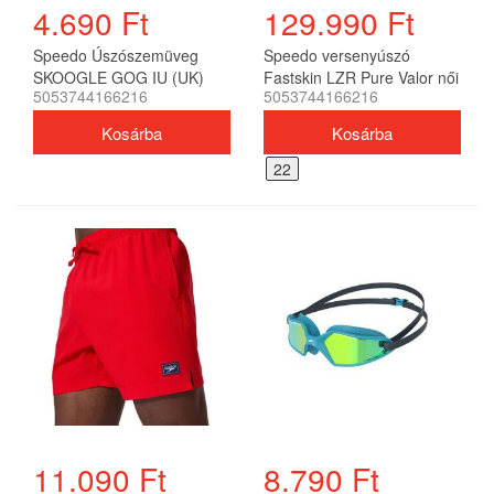
4.690 Ft
129.990 Ft
Speedo Úszószemüveg
Speedo versenyúszó
SKOOGLE GOG IU (UK)
Fastskin LZR Pure Valor női
5053744166216
5053744166216
bébi
22
11.090 Ft
8.790 Ft