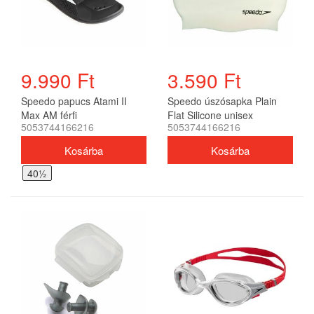
9.990 Ft
3.590 Ft
Speedo papucs Atami II
Speedo úszósapka Plain
Max AM férfi
Flat Silicone unisex
5053744166216
5053744166216
40½