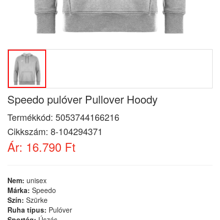
Speedo pulóver Pullover Hoody
Termékkód:
5053744166216
Cikkszám:
8-104294371
Ár:
16.790 Ft
Nem:
unisex
Márka:
Speedo
Szín:
Szürke
Ruha típus:
Pulóver
Sportág:
Úszás