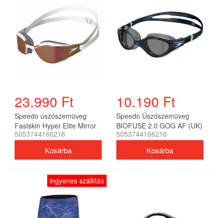
23.990 Ft
10.190 Ft
Speedo úszószemüveg
Speedo Úszószemüveg
Fastskin Hyper Elite Mirror
BIOFUSE 2.0 GOG AF (UK)
5053744166216
5053744166216
unisex
unisex
ingyenes szállítás