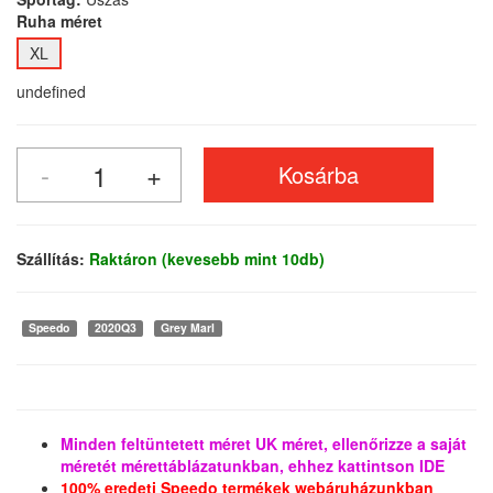
Ruha méret
XL
undefined
Szállítás:
Raktáron (kevesebb mint 10db)
Speedo
2020Q3
Grey Marl
Minden feltüntetett méret UK méret, ellenőrizze a saját
méretét mérettáblázatunkban, ehhez kattintson IDE
100% eredeti Speedo termékek webáruházunkban