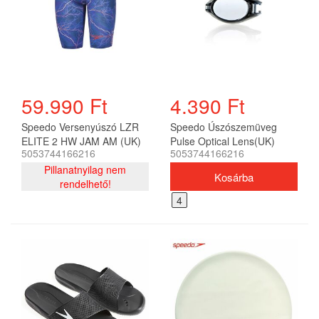
59.990 Ft
4.390 Ft
Speedo Versenyúszó LZR
Speedo Úszószemüveg
ELITE 2 HW JAM AM (UK)
Pulse Optical Lens(UK)
5053744166216
5053744166216
férfi
unisex
Pillanatnyilag nem
rendelhető!
4