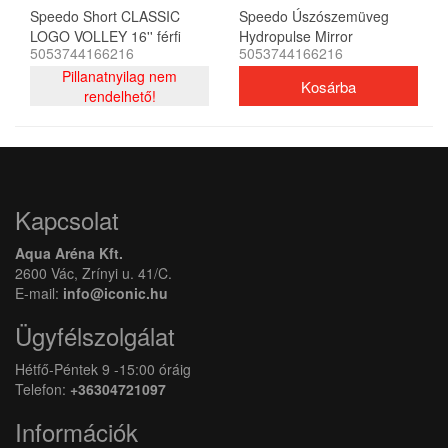
Speedo Short CLASSIC
Speedo Úszószemüveg
LOGO VOLLEY 16'' férfi
Hydropulse Mirror
5053744166216
5053744166216
Junior(UK) gyerek
Pillanatnyilag nem
rendelhető!
Kapcsolat
Aqua Aréna Kft.
2600 Vác, Zrínyi u. 41/C.
E-mail:
info@iconic.hu
Ügyfélszolgálat
Hétfő-Péntek 9 -15:00 óráig
Telefon:
+36304721097
Információk