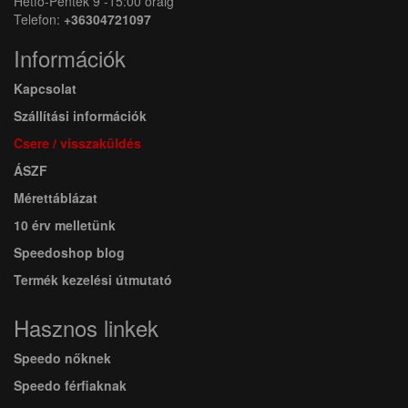
Hétfő-Péntek 9 -15:00 óráig
Telefon:
+36304721097
Információk
Kapcsolat
Szállítási információk
Csere / visszaküldés
ÁSZF
Mérettáblázat
10 érv melletünk
Speedoshop blog
Termék kezelési útmutató
Hasznos linkek
Speedo nőknek
Speedo férfiaknak