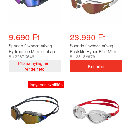
9.690 Ft
23.990 Ft
Speedo úszószemüveg
Speedo úszószemüveg
Hydropulse Mirror unisex
Fastskin Hyper Elite Mirror
8-12267D646
8-12818F979
unisex
Pillanatnyilag nem
rendelhető!
ingyenes szállítás