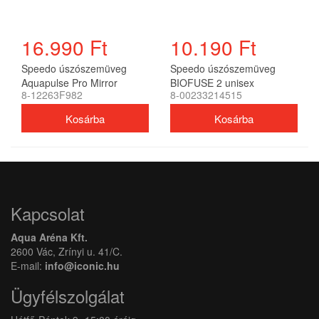
16.990 Ft
10.190 Ft
Speedo úszószemüveg
Speedo úszószemüveg
Aquapulse Pro Mirror
BIOFUSE 2 unisex
8-12263F982
8-00233214515
unisex
Kapcsolat
Aqua Aréna Kft.
2600 Vác, Zrínyi u. 41/C.
E-mail:
info@iconic.hu
Ügyfélszolgálat