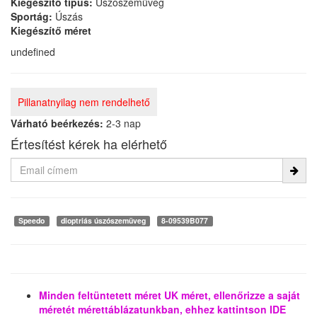
Kiegészítő típus:
Úszószemüveg
Sportág:
Úszás
Kiegészítő méret
undefined
Pillanatnyilag nem rendelhető
Várható beérkezés:
2-3 nap
Értesítést kérek ha elérhető
Speedo
dioptriás úszószemüveg
8-09539B077
Minden feltüntetett méret UK méret, ellenőrizze a saját
méretét mérettáblázatunkban, ehhez kattintson IDE