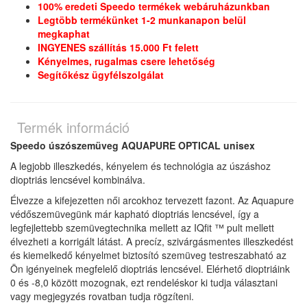
100% eredeti Speedo termékek webáruházunkban
Legtöbb termékünket 1-2 munkanapon belül
megkaphat
INGYENES szállítás 15.000 Ft felett
Kényelmes, rugalmas csere lehetőség
Segítőkész ügyfélszolgálat
Termék információ
Speedo úszószemüveg AQUAPURE OPTICAL unisex
A legjobb illeszkedés, kényelem és technológia az úszáshoz
dioptriás lencsével kombinálva.
Élvezze a kifejezetten női arcokhoz tervezett fazont.
Az Aquapure
védőszemüvegünk már kapható dioptriás lencsével, így a
legfejlettebb szemüvegtechnika mellett az IQfit ™ pult mellett
élvezheti a korrigált látást.
A precíz, szivárgásmentes illeszkedést
és kiemelkedő kényelmet biztosító szemüveg testreszabható az
Ön igényeinek megfelelő dioptriás lencsével.
Elérhető dioptriáink
0 és -8,0 között mozognak, ezt rendeléskor ki tudja választani
vagy megjegyzés rovatban tudja rögzíteni.