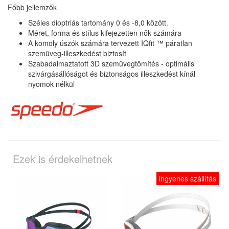
Főbb jellemzők
Széles dioptriás tartomány 0 és -8,0 között.
Méret, forma és stílus kifejezetten nők számára
A komoly úszók számára tervezett IQfit ™ páratlan
szemüveg-illeszkedést biztosít
Szabadalmaztatott 3D szemüvegtömítés - optimális
szivárgásállóságot és biztonságos illeszkedést kínál
nyomok nélkül
Ezek is érdekelhetnek
ingyenes szállítás