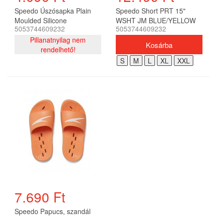
Speedo Úszósapka Plain
Speedo Short PRT 15"
Moulded Silicone
WSHT JM BLUE/YELLOW
5053744609232
5053744609232
Junior(UK) gyerek
(UK) gyerek
Pillanatnyilag nem
rendelhető!
S
M
L
XL
XXL
7.690 Ft
Speedo Papucs, szandál