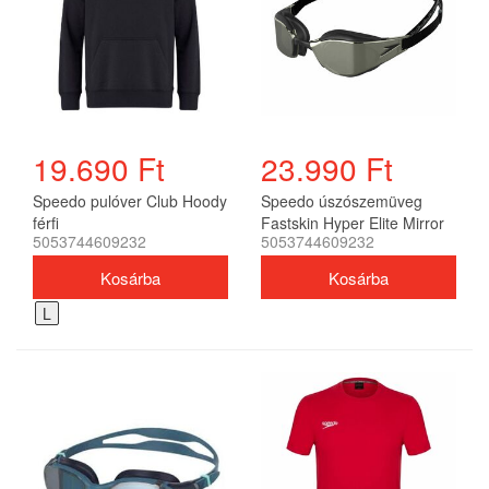
19.690 Ft
23.990 Ft
Speedo pulóver Club Hoody
Speedo úszószemüveg
férfi
Fastskin Hyper Elite Mirror
5053744609232
5053744609232
unisex
L