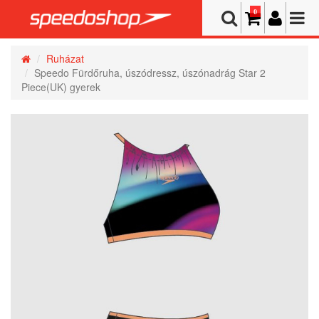
0
Ruházat
Speedo Fürdőruha, úszódressz, úszónadrág Star 2
Piece(UK) gyerek