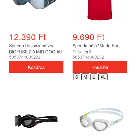
12.390 Ft
9.690 Ft
Speedo Úszószemüveg
Speedo póló "Made For
BIOFUSE 2.0 MIR GOG AU
This" férfi
5053744609232
5053744609232
unisex
S
M
L
XL