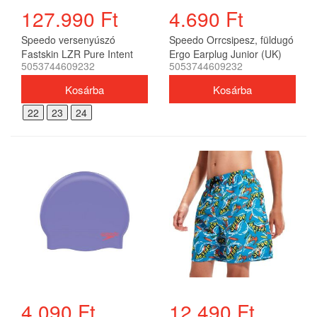
127.990 Ft
4.690 Ft
Speedo versenyúszó
Speedo Orrcsipesz, füldugó
Fastskin LZR Pure Intent
Ergo Earplug Junior (UK)
5053744609232
5053744609232
férfi
gyerek
22
23
24
4.090 Ft
12.490 Ft