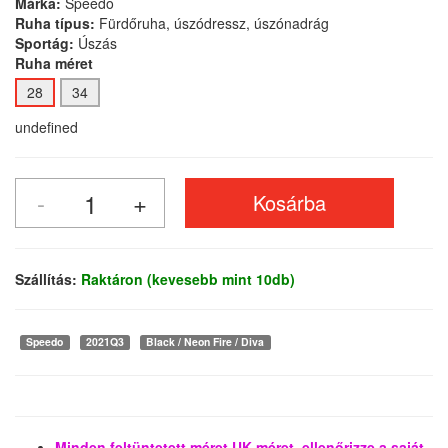
Márka:
Speedo
Ruha típus:
Fürdőruha, úszódressz, úszónadrág
Sportág:
Úszás
Ruha méret
28
34
undefined
Szállítás:
Raktáron (kevesebb mint 10db)
Speedo
2021Q3
Black / Neon Fire / Diva
Minden feltüntetett méret UK méret, ellenőrizze a saját