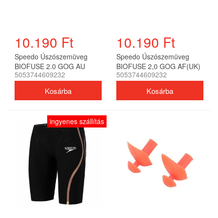
10.190 Ft
10.190 Ft
Speedo Úszószemüveg
Speedo Úszószemüveg
BIOFUSE 2.0 GOG AU
BIOFUSE 2,0 GOG AF(UK)
5053744609232
5053744609232
BLACK/SMOKE (UK) unisex
unisex
ingyenes szállítás