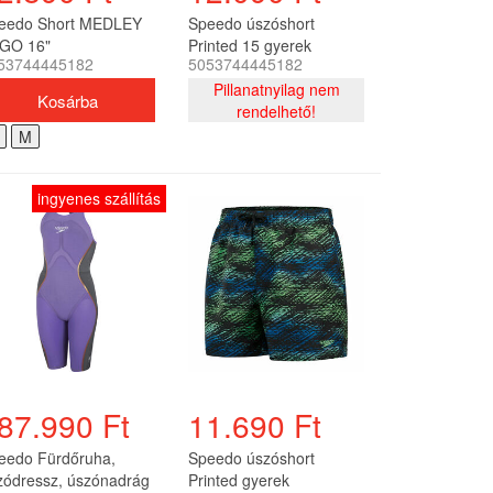
eedo Short MEDLEY
Speedo úszóshort
GO 16"
Printed 15 gyerek
53744445182
5053744445182
TERSHORT AM férfi
Pillanatnyilag nem
rendelhető!
M
ingyenes szállítás
87.990 Ft
11.690 Ft
eedo Fürdőruha,
Speedo úszóshort
zódressz, úszónadrág
Printed gyerek