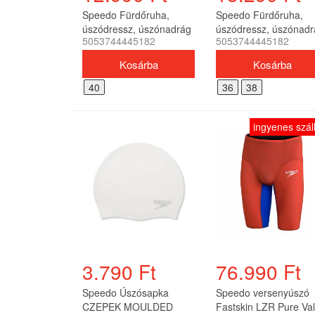
Speedo Fürdőruha,
Speedo Fürdőruha,
úszódressz, úszónadrág
úszódressz, úszónadr
5053744445182
5053744445182
STROJE P£YWACKIE
DUO LOGO ASHT AM
MEN'S DUO LOGO
(UK) férfi
ASHT (UK) férfi
40
36
38
ingyenes száll
3.790 Ft
76.990 Ft
Speedo Úszósapka
Speedo versenyúszó
CZEPEK MOULDED
Fastskin LZR Pure Val