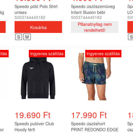
Speedo póló Polo Shirt
Speedo úszószemüveg
Sp
ág
unisex
Infant Illusion bébi
LO
5053744445182
5053744445182
50
WA
Pillanatnyilag nem
rendelhető!
S
M
S
ítás
ingyenes szállítás
ingyenes szállítás
19.690 Ft
17.990 Ft
1
Speedo pulóver Club
Speedo úszóshort
Sp
or
Hoody férfi
PRINT REDONDO EDGE
ús