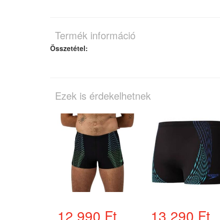
Termék információ
Összetétel:
Ezek is érdekelhetnek
12.990 Ft
13.290 Ft