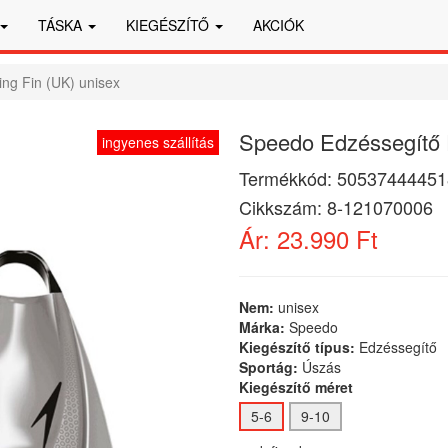
TÁSKA
KIEGÉSZÍTŐ
AKCIÓK
ng Fin (UK) unisex
Speedo Edzéssegítő F
ingyenes szállítás
Termékkód:
50537444451
Cikkszám:
8-121070006
Ár:
23.990 Ft
Nem:
unisex
Márka:
Speedo
Kiegészítő típus:
Edzéssegítő
Sportág:
Úszás
Kiegészítő méret
5-6
9-10