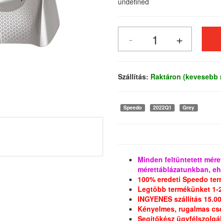
undefined
Szállítás:
Raktáron (kevesebb 
Speedo
2022Q1
Grey
Minden feltüntetett méret
mérettáblázatunkban, eh
100% eredeti Speedo t
Legtöbb termékünket 1-
INGYENES szállítás 15.000
Kényelmes, rugalmas cs
Segítőkész ügyfélszolgá