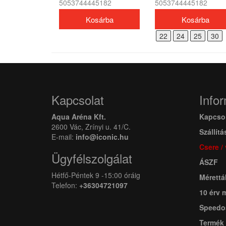
5053744445182
5053744445182
SILC CAP AF/AM/AU
férfi
(UK) unisex
22
24
25
30
Kapcsolat
Info
Aqua Aréna Kft.
Kapcso
2600 Vác, Zrínyi u. 41/C.
Szállítá
E-mail:
info@iconic.hu
Csere /
Ügyfélszolgálat
ÁSZF
Hétfő-Péntek 9 -15:00 óráig
Mérettá
Telefon:
+36304721097
10 érv 
Speedo
Termék 