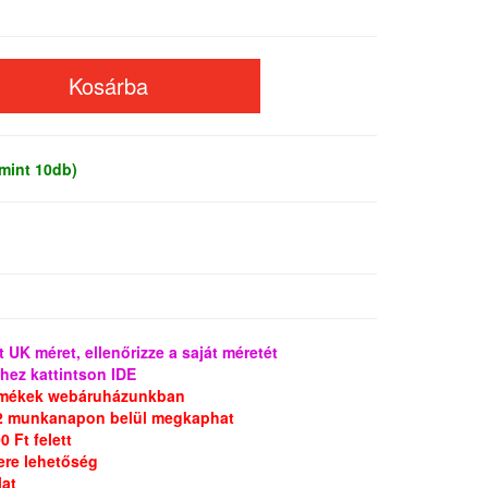
mint 10db)
 UK méret, ellenőrizze a saját méretét
hez kattintson IDE
ermékek webáruházunkban
2 munkanapon belül megkaphat
 Ft felett
ere lehetőség
lat