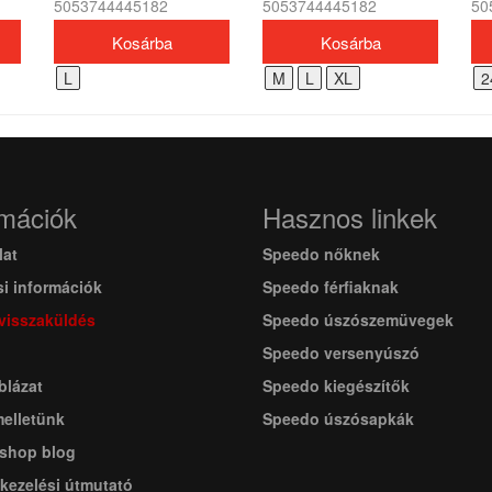
5053744445182
5053744445182
50
VOLLEY férfi
LZ
KS
L
M
L
XL
2
rmációk
Hasznos linkek
lat
Speedo nőknek
si információk
Speedo férfiaknak
 visszaküldés
Speedo úszószemüvegek
Speedo versenyúszó
blázat
Speedo kiegészítők
melletünk
Speedo úszósapkák
shop blog
kezelési útmutató