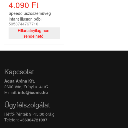
4.090 Ft
Speedo úszószemüveg
Infant Illusion bébi
5053744767710
Pillanatnyilag nem
rendelhető!
Kapcsolat
Aqua Aréna Kft.
2600 Vác, Zrínyi u. 41/C.
E-mail:
info@iconic.hu
Ügyfélszolgálat
Hétfő-Péntek 9 -15:00 óráig
Telefon:
+36304721097