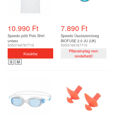
10.990 Ft
7.890 Ft
Speedo póló Polo Shirt
Speedo Úszószemüveg
unisex
BIOFUSE 2.0 JU (UK)
5053744767710
5053744767710
gyerek
Pillanatnyilag nem
rendelhető!
S
M