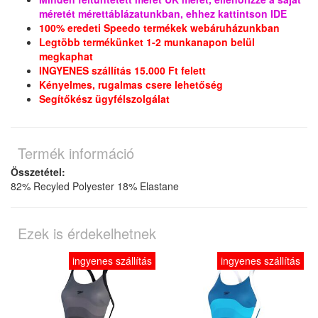
méretét mérettáblázatunkban, ehhez kattintson IDE
100% eredeti Speedo termékek webáruházunkban
Legtöbb termékünket 1-2 munkanapon belül
megkaphat
INGYENES szállítás 15.000 Ft felett
Kényelmes, rugalmas csere lehetőség
Segítőkész ügyfélszolgálat
Termék információ
Összetétel:
82% Recyled Polyester 18% Elastane
Ezek is érdekelhetnek
ingyenes szállítás
ingyenes szállítás