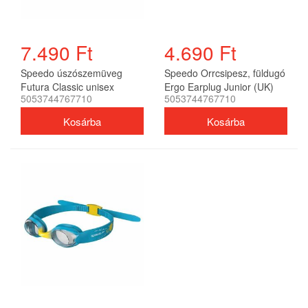
7.490 Ft
4.690 Ft
Speedo úszószemüveg
Speedo Orrcsipesz, füldugó
Futura Classic unisex
Ergo Earplug Junior (UK)
5053744767710
5053744767710
gyerek