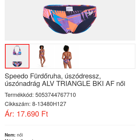
Speedo Fürdőruha, úszódressz,
úszónadrág ALV TRIANGLE BKI AF női
Termékkód:
5053744767710
Cikkszám:
8-13480H127
Ár:
17.690 Ft
Nem:
női