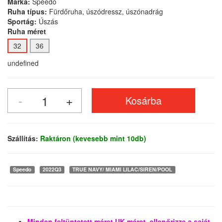
Márka:
Speedo
Ruha típus:
Fürdőruha, úszódressz, úszónadrág
Sportág:
Úszás
Ruha méret
32
36
undefined
Szállítás:
Raktáron (kevesebb mint 10db)
Speedo
2022Q3
TRUE NAVY/ MIAMI LILAC/SIREN/POOL
Minden feltüntetett méret UK méret, ellenőrizze a saját