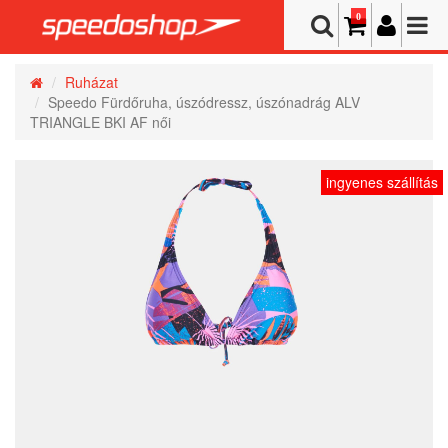
0
Ruházat
Speedo Fürdőruha, úszódressz, úszónadrág ALV
TRIANGLE BKI AF női
ingyenes szállítás