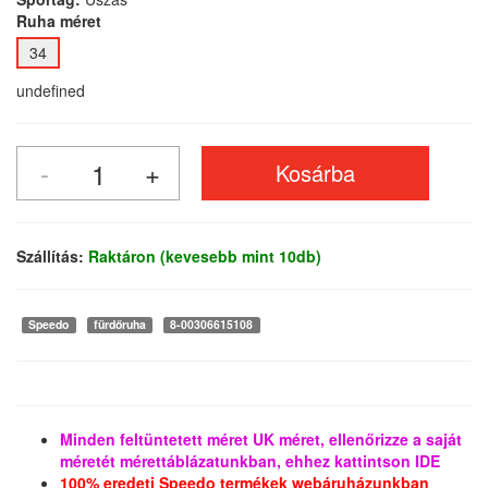
Ruha méret
34
undefined
Szállítás:
Raktáron (kevesebb mint 10db)
Speedo
fürdőruha
8-00306615108
Minden feltüntetett méret UK méret, ellenőrizze a saját
méretét mérettáblázatunkban, ehhez kattintson IDE
100% eredeti Speedo termékek webáruházunkban