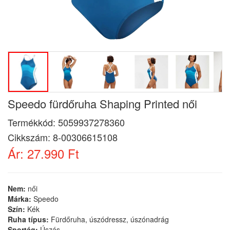
Speedo fürdőruha Shaping Printed női
Termékkód:
5059937278360
Cikkszám:
8-00306615108
Ár:
27.990 Ft
Nem:
női
Márka:
Speedo
Szín:
Kék
Ruha típus:
Fürdőruha, úszódressz, úszónadrág
Sportág:
Úszás