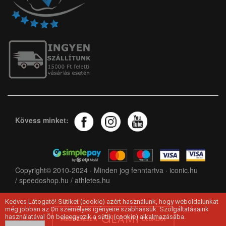
Kövess minket:
Copyright© 2010-2024 · Minden jog fenntartva ·
iconic.hu
/
speedoshop.hu
/
athletes.hu
Kedves Látogató! Sütiket (cookie) azért használunk, hogy weboldalunkat
még jobban az Ön személyes igényeire szabhassuk. Szolgáltatásaink
használatával Ön beleegyezik a sütik (cookie) alkalmazásába.