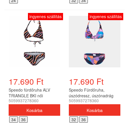
24
32
34
ingyenes szállítás
ingyenes szállítás
17.690 Ft
17.690 Ft
Speedo fürdőruha ALV
Speedo Fürdőruha,
TRIANGLE BKI női
úszódressz, úszónadrág
5059937278360
5059937278360
ALV TRIANGLE BKI AF női
34
36
32
36