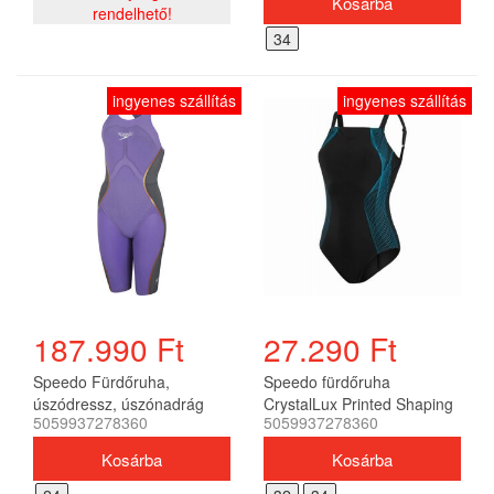
rendelhető!
34
ingyenes szállítás
ingyenes szállítás
187.990 Ft
27.290 Ft
Speedo Fürdőruha,
Speedo fürdőruha
úszódressz, úszónadrág
CrystalLux Printed Shaping
5059937278360
5059937278360
LZR INTENT CDBK KSKN
női
AF női