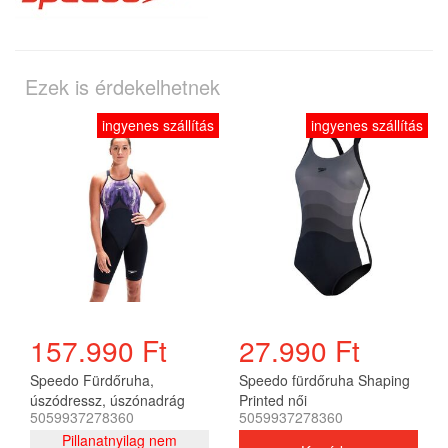
Ezek is érdekelhetnek
ingyenes szállítás
ingyenes szállítás
157.990 Ft
27.990 Ft
Speedo Fürdőruha,
Speedo fürdőruha Shaping
úszódressz, úszónadrág
Printed női
5059937278360
5059937278360
LZR VALOR CDBK KSKN
AF női
Pillanatnyilag nem