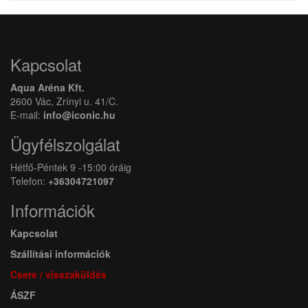
Kapcsolat
Aqua Aréna Kft.
2600 Vác, Zrínyi u. 41/C.
E-mail:
info@iconic.hu
Ügyfélszolgálat
Hétfő-Péntek 9 -15:00 óráig
Telefon:
+36304721097
Információk
Kapcsolat
Szállítási információk
Csere / visszaküldés
ÁSZF