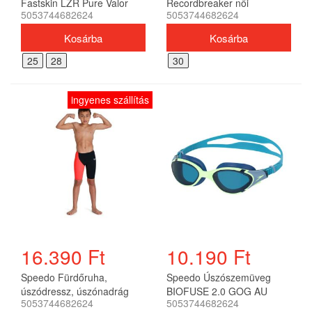
Fastskin LZR Pure Valor
Recordbreaker női
5053744682624
5053744682624
High Waisted férfi
25
28
30
ingyenes szállítás
16.390 Ft
10.190 Ft
Speedo Fürdőruha,
Speedo Úszószemüveg
úszódressz, úszónadrág
BIOFUSE 2.0 GOG AU
5053744682624
5053744682624
END+ HG/WST JAM JM
unisex