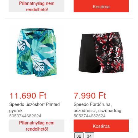
gyerek
Pillanatnyilag nem
rendelhető!
11.690 Ft
7.990 Ft
Speedo úszóshort Printed
Speedo Fürdőruha,
gyerek
úszódressz, úszónadrág,
5053744682624
5053744682624
versenyúszó GlitchAmp
Pillanatnyilag nem
Allover 1 Leg
rendelhető!
Aquashort(UK) fiú
32
34