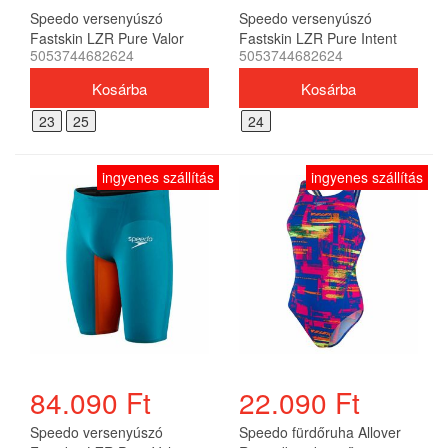
Speedo versenyúszó
Speedo versenyúszó
Fastskin LZR Pure Valor
Fastskin LZR Pure Intent
5053744682624
5053744682624
férfi
férfi
23
25
24
ingyenes szállítás
ingyenes szállítás
84.090 Ft
22.090 Ft
Speedo versenyúszó
Speedo fürdőruha Allover