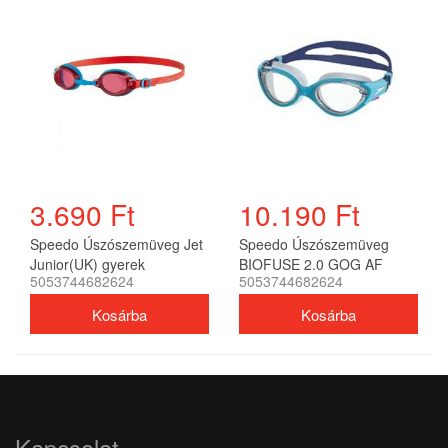
3.690 Ft
10.190 Ft
Speedo Úszószemüveg Jet
Speedo Úszószemüveg
Junior(UK) gyerek
BIOFUSE 2.0 GOG AF
5053744682624
5053744682624
unisex
Kapcsolat