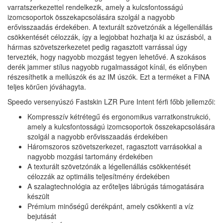
varratszerkezettel rendelkezik, amely a kulcsfontosságú
izomcsoportok összekapcsolására szolgál a nagyobb
erővisszaadás érdekében.
A texturált szövetzónák a légellenállás
csökkentését célozzák, így a legjobbat hozhatja ki az úszásból, a
hármas szövetszerkezetet pedig ragasztott varrással úgy
tervezték, hogy nagyobb mozgást tegyen lehetővé.
A szokásos
derék jammer stílus nagyobb rugalmasságot kínál, és előnyben
részesíthetik a mellúszók és az IM úszók.
Ezt a terméket a FINA
teljes körűen jóváhagyta.
Speedo versenyúszó Fastskin LZR Pure Intent férfi főbb jellemzői:
Kompresszív kétrétegű és ergonomikus varratkonstrukció,
amely a kulcsfontosságú izomcsoportok összekapcsolására
szolgál a nagyobb erővisszaadás érdekében
Háromszoros szövetszerkezet, ragasztott varrásokkal a
nagyobb mozgási tartomány érdekében
A texturált szövetzónák a légellenállás csökkentését
célozzák az optimális teljesítmény érdekében
A szalagtechnológia az erőteljes lábrúgás támogatására
készült
Prémium minőségű derékpánt, amely csökkenti a víz
bejutását