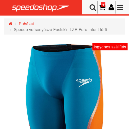
0
Ruházat
Speedo versenyúszó Fastskin LZR Pure Intent férfi
ingyenes szállítás