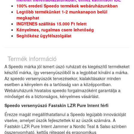
100% eredeti Speedo termékek webáruházunkban
Legtöbb termékünket 1-2 munkanapon belül
megkaphat
INGYENES szállítás 15.000 Ft felett
Kényelmes, rugalmas csere lehetőség
Segítőkész ügyfélszolgálat
Termék információ
A Speedo márka jól ismert úszó ruházati és kiegészítő termékeket
készítő márka, így versenyúszóiből is a legjobbat kínálni a márka.
Az speedo versenyúszók tervezésekor, kialakításakor minden
esetben a kényelem és a tartósság van a középpontban.
Webáruházunk hivatalos speedo forgalmazóként garantálja a
minőséget és a biztonságos, kényelmes vásárlást.
Speedo versenyúszó Fastskin LZR Pure Intent férfi
Érezze magát megállíthatatlanul a Speedo legújabb innovációját
viselve, amelyet úszók fejlesztettek ki az úszók számára.
A
Fastskin LZR Pure Intent Jammer a Nordic Teal & Salso színben
összenyomható, kettős réteggel és ergonomikus