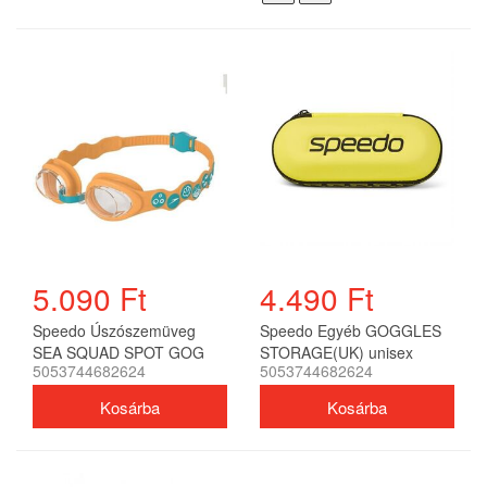
5.090 Ft
4.490 Ft
Speedo Úszószemüveg
Speedo Egyéb GOGGLES
SEA SQUAD SPOT GOG
STORAGE(UK) unisex
5053744682624
5053744682624
IU/JU ORANGE/GREEN
(UK) gyerek