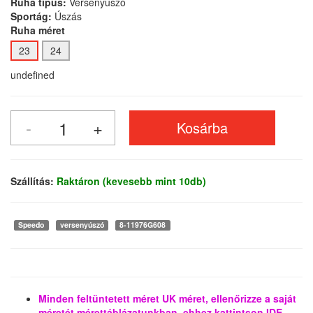
Ruha típus:
Versenyúszó
Sportág:
Úszás
Ruha méret
23
24
undefined
Szállítás:
Raktáron (kevesebb mint 10db)
Speedo
versenyúszó
8-11976G608
Minden feltüntetett méret UK méret, ellenőrizze a saját
méretét mérettáblázatunkban, ehhez kattintson IDE