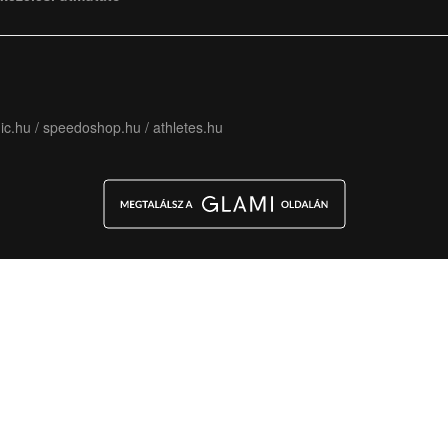
ic.hu
/
speedoshop.hu
/
athletes.hu