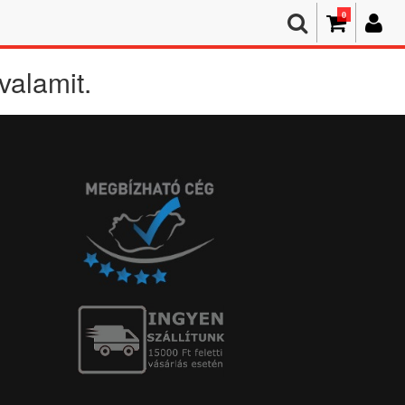
0
valamit.