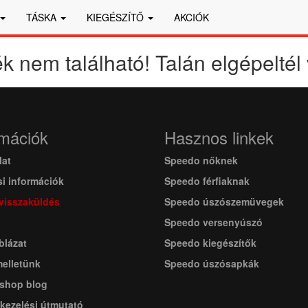
TÁSKA
KIEGÉSZÍTŐ
AKCIÓK
k nem található! Talán elgépeltél 
rmációk
Hasznos linkek
lat
Speedo nőknek
si információk
Speedo férfiaknak
 visszaküldés
Speedo úszószemüvegek
Speedo versenyúszó
blázat
Speedo kiegészítők
melletünk
Speedo úszósapkák
shop blog
kezelési útmutató