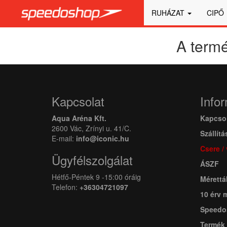
RUHÁZAT
CIPŐ
A termé
Kapcsolat
Info
Aqua Aréna Kft.
Kapcso
2600 Vác, Zrínyi u. 41/C.
Szállítá
E-mail:
info@iconic.hu
Csere /
Ügyfélszolgálat
ÁSZF
Hétfő-Péntek 9 -15:00 óráig
Mérettá
Telefon:
+36304721097
10 érv 
Speedo
Termék 