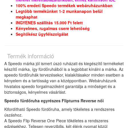
100% eredeti Speedo termékek webáruházunkban
Legtöbb termékünket 1-2 munkanapon belül
megkaphat
INGYENES szállítás 15.000 Ft felett
Kényelmes, rugalmas csere lehetőség
Segítőkész ügyfélszolgálat
Termék információ
A Speedo márka jól ismert úszó ruházati és kiegészítő termékeket
készítő márka, így fürdőruháiból is a legjobbat kínálni a márka. Az
speedo fürdőruhák tervezésekor, kialakításakor minden esetben a
kényelem és a tartósság van a középpontban. Webáruházunk
hivatalos speedo forgalmazóként garantálja a minőséget és a
biztonságos, kényelmes vásárlást.
Speedo fürdőruha egyrészes Flipturns Reverse női
Kifordítható Speedo fürdőruha, amely tökéletes a rendszeres
úszáshoz.
A Speedo Flip Reverse One Piece tökéletes a rendszeres
edzésekhez. Teljesen reverzibilis, két élénk nyomat közül