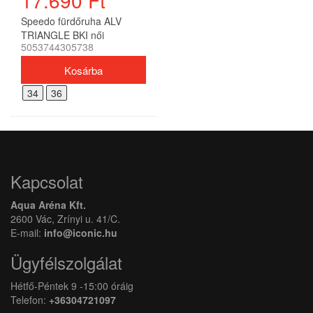
17.690 Ft
Speedo fürdőruha ALV
TRIANGLE BKI női
5053744305738
34
36
Kapcsolat
Aqua Aréna Kft.
2600 Vác, Zrínyi u. 41/C.
E-mail:
info@iconic.hu
Ügyfélszolgálat
Hétfő-Péntek 9 -15:00 óráig
Telefon:
+36304721097