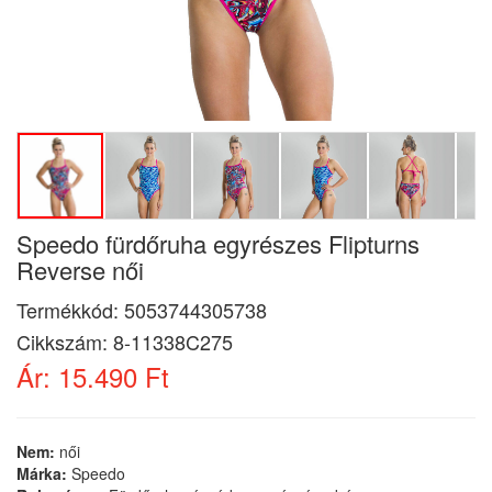
Speedo fürdőruha egyrészes Flipturns
Reverse női
Termékkód:
5053744305738
Cikkszám:
8-11338C275
Ár:
15.490 Ft
Nem:
női
Márka:
Speedo