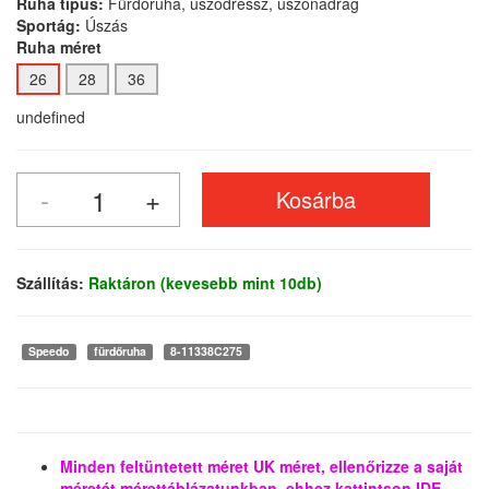
Ruha típus:
Fürdőruha, úszódressz, úszónadrág
Sportág:
Úszás
Ruha méret
26
28
36
undefined
Szállítás:
Raktáron (kevesebb mint 10db)
Speedo
fürdőruha
8-11338C275
Minden feltüntetett méret UK méret, ellenőrizze a saját
méretét mérettáblázatunkban, ehhez kattintson IDE