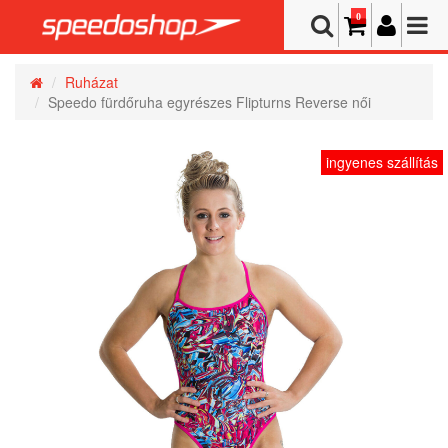
0
Ruházat
Speedo fürdőruha egyrészes Flipturns Reverse női
ingyenes szállítás